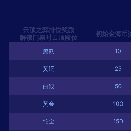
云顶之弈排位奖励
初始金海币
解锁门票时云顶段位
黑铁
10
黄铜
25
白银
50
黄金
100
铂金
150