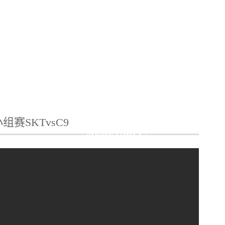
容
有趣好玩的现场主题派对
组赛SKTvsC9
S
THE SONA’S
MUSIC PARTY<