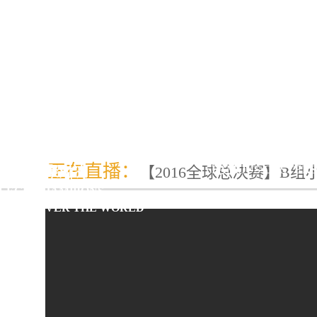
日韩欧美等各地高校
豪华解说嘉宾阵
正在直播
：
【2016全球总决赛】B组小
FAMOUS CASTER
军战队齐聚对决
LEGE CHAMPIONS
M ALL OVER THE WORLD