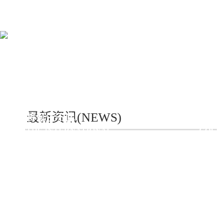
首个高校世界冠军战队
中
最新资讯(NEWS)
将诞生于此
冠
THE INTERNATIONAL
COL
COLLEGE CUP
FRO