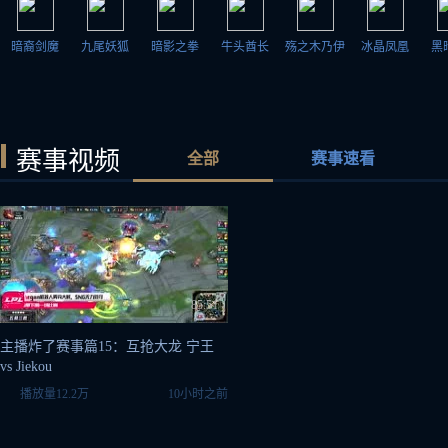
暗裔剑魔
九尾妖狐
暗影之拳
牛头酋长
殇之木乃伊
冰晶凤凰
黑
赛事视频
全部
赛事速看
85:51
主播炸了赛事篇15：互抢大龙 宁王
vs Jiekou
播放量
12.2万
10小时之前