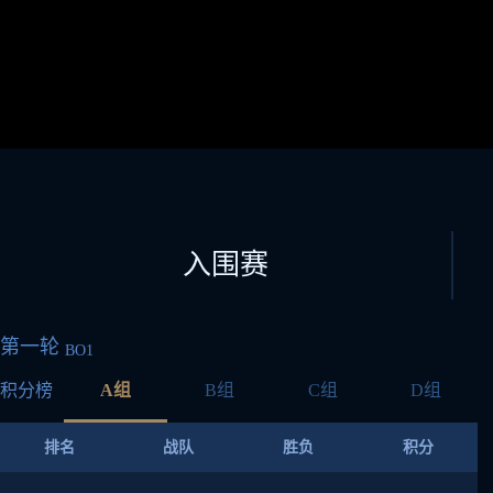
入围赛
第一轮
BO1
A组
B组
C组
D组
排名
战队
胜负
积分