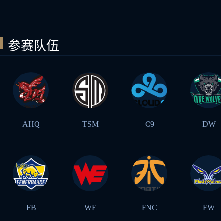
参赛队伍
AHQ
TSM
C9
DW
FB
WE
FNC
FW